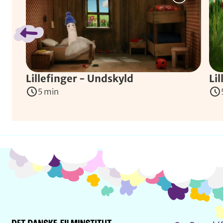
Lillefinger - Undskyld
Li
5 min