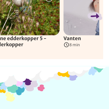
ne edderkopper 5 -
Vanten
derkopper
8 min