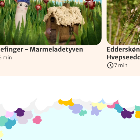
llefinger - Marmeladetyven
Edderskøn
Hvepseed
5 min
7 min
Info og kontakt