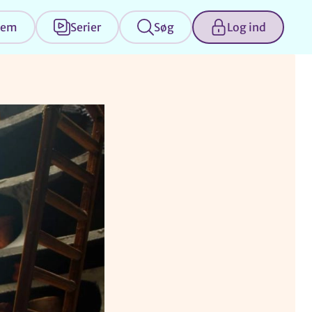
jem
Serier
Søg
Log ind