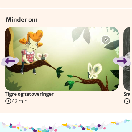
Minder om
Spring bånd over
Tigre og tatoveringer
Snu
42 min
Info og kontakt