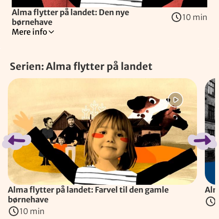
Alma flytter på landet: Den nye
10 min
børnehave
Mere info
Tilladt for alle
Danmark
Serien: Alma flytter på landet
Børn
Spring bånd over
Flytninger
Børnehaver
Kan Alma finde nye venner i den nye børnehave, selvom hun
Instruktører
:
Christian Sønderby Jepsen
,
Rasmus Stensgaard Madse
(
Danmark
, 2018
)
Alma flytter på landet: Farvel til den gamle
Alm
børnehave
10 min