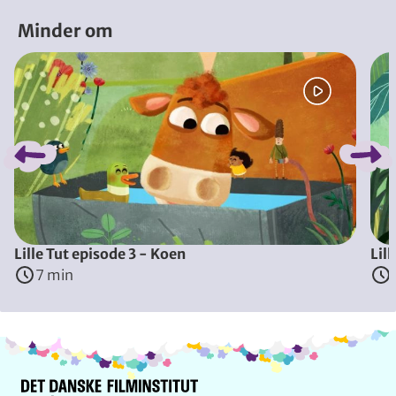
Minder om
Spring bånd over
Lille Tut episode 3 - Koen
Lil
7 min
Info og kontakt