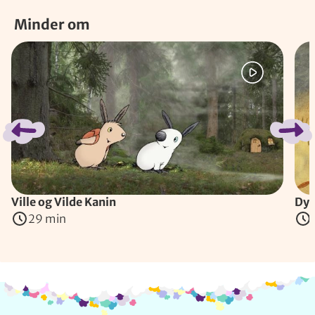
Minder om
Spring bånd over
Ville og Vilde Kanin
Dyr
29 min
Info og kontakt