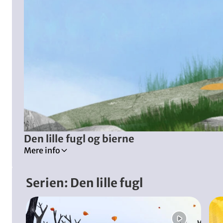
Den lille fugl og bierne
Mere info
Tilladt for alle
Serien: Den lille fugl
Dyr
Fugle
Spring bånd over
Bier
Blomster