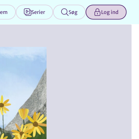
jem
Serier
Søg
Log ind