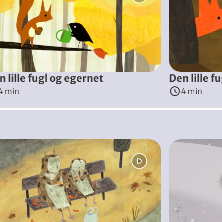
 knopper, der sidder på en gren. Knopperne bliver efter lidt 
n lille fugl og egernet
Den lille f
4 min
4 min