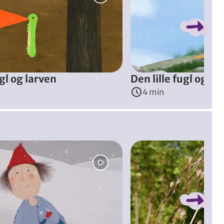
tid til de smukkeste blomster. Men der er andre end den lille
ugl og larven
Den lille fugl og bi
4 min