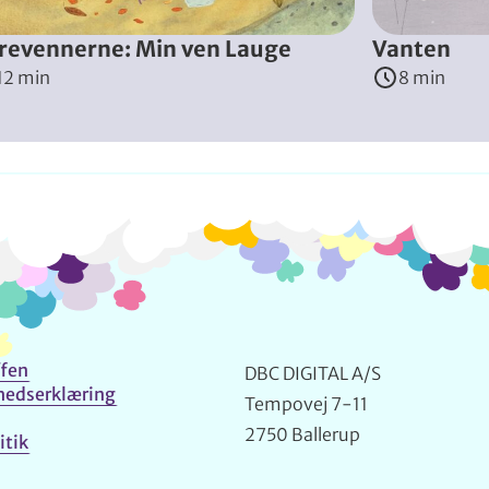
revennerne: Min ven Lauge
Vanten
12 min
8 min
Info og kontakt
fen
DBC DIGITAL A/S
hedserklæring
Tempovej 7-11
2750 Ballerup
itik