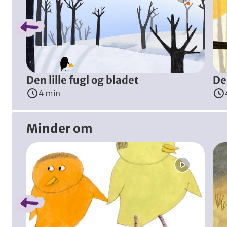
Naturen
Ræve
Den lille fugl har travlt med at vande tre små, grønne
Instruktør
:
Lena von Döhren
(
Schweiz
, 2020
)
Den lille fugl og bladet
De
4 min
Minder om
Spring bånd over