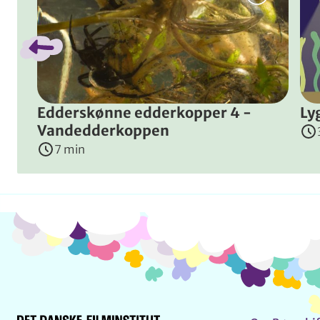
Edderskønne edderkopper 4 -
Ly
Vandedderkoppen
7 min