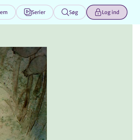
jem
Serier
Søg
Log ind