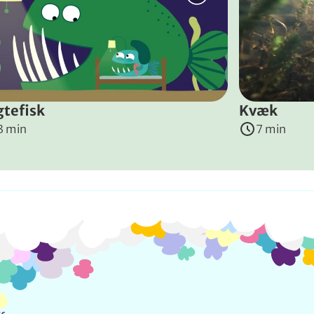
gtefisk
Kvæk
3 min
7 min
Info og kontakt