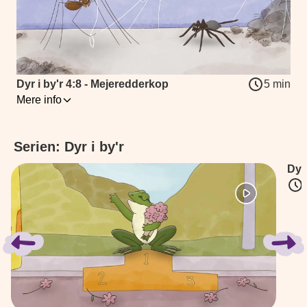
Dyr i by'r 4:8 - Mejeredderkop
5 min
Mere info
Tilladt for alle
Vimse, Herman og Liva opdager den langbenede mejeredderkop
Serien: Dyr i by'r
Dyr
Spring bånd over
Instruktører
:
Emil Nørgaard Munk
&
Tine Sætter-Lassen
(
Danmark
, 2025
)