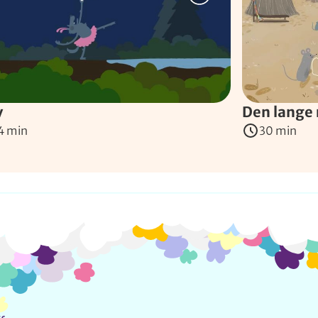
v
Den lange 
4 min
30 min
Info og kontakt