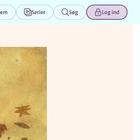
jem
Serier
Søg
Log ind