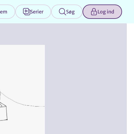
jem
Serier
Søg
Log ind