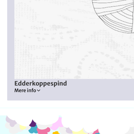
Edderkoppespind
Mere info
Tilladt for alle
Samarbejde
Naturen
Venskab
Frygt