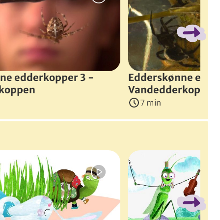
ne edderkopper 3 -
Edderskønne edde
rkoppen
Vandedderkoppen
7 min