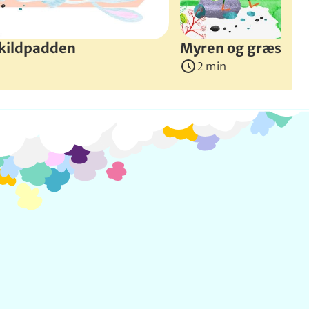
skildpadden
Myren og græsho
2 min