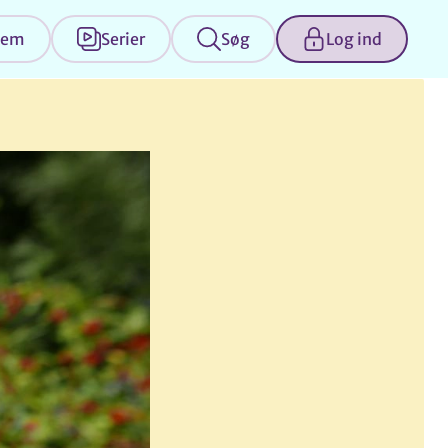
jem
Serier
Søg
Log ind