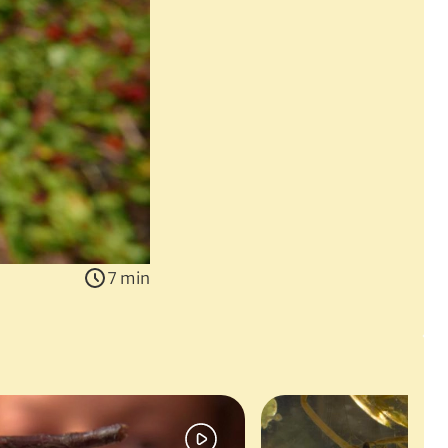
7 min
ed i flere farver. Hendes ægkokon er et rent mesterværk, by