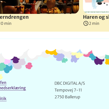
erndrengen
Haren og 
10 min
2 min
Info og kontakt
fen
DBC DIGITAL A/S
hedserklæring
Tempovej 7-11
2750 Ballerup
itik