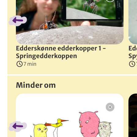
Instruktør
:
Adam Schmedes
(
Danmark
, 2018
)
Edderskønne edderkopper 1 -
Ed
Springedderkoppen
Sp
7 min
Minder om
Spring bånd over