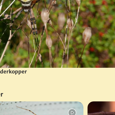
dderkopper
r
and kunstner. Hun har mange forskellige typer af spind, tilm