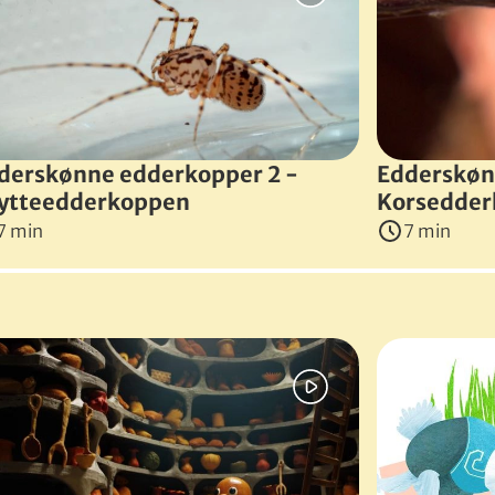
derskønne edderkopper 2 -
Edderskøn
ytteedderkoppen
Korsedde
7 min
7 min