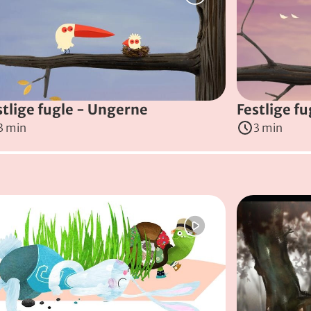
nflikter, men bliver heldigvis lige så ofte gode venner igen. 
gentina
, 2021
)
stlige fugle - Ungerne
Festlige fu
3 min
3 min