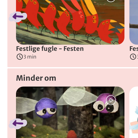
De to små fugle bruger hver dag i træet. De har ofte ko
Instruktør
:
Alfredo Soderguit
(
Uruguay, Colombia, Ar
Festlige fugle - Festen
Fe
3 min
Minder om
Spring bånd over