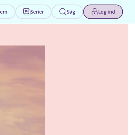
jem
Serier
Søg
Log ind