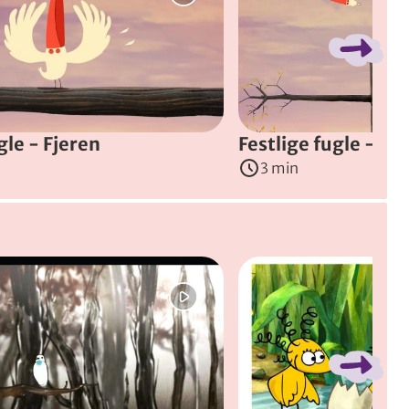
På toppen af træet dukker en tryllekunstners hat op, og den en
gle - Fjeren
Festlige fugle - Ma
3 min