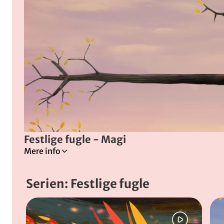
Festlige fugle - Magi
Mere info
Tilladt for alle
Serien: Festlige fugle
Fugle
Forskellighed
Spring bånd over
Magi
Trylleri