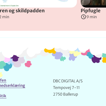
ren og skildpadden
Pipfugle
2 min
9 min
Info og kontakt
fen
DBC DIGITAL A/S
hedserklæring
Tempovej 7-11
2750 Ballerup
itik