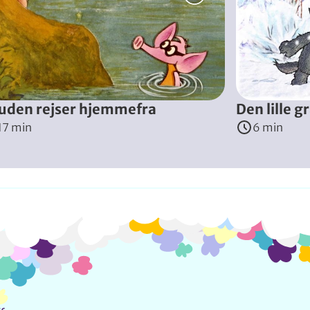
k siddende på geviret, og fuglene fløjter smukt i kor. Men en l
uden rejser hjemmefra
Den lille g
17 min
6 min
Info og kontakt