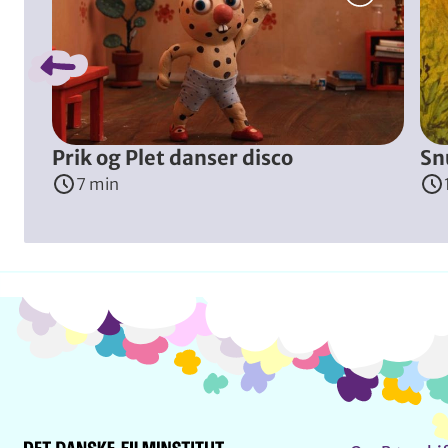
Trivsel
Det er forår i skoven. Hjortene har hver deres fugleflo
Instruktør
:
Ned Wenlock
(
New Zealand
, 2016
)
Prik og Plet danser disco
Sn
7 min