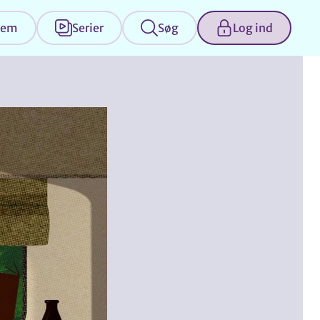
jem
Serier
Søg
Log ind