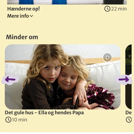
Hænderne op!
22 min
Mere info
Tilladt for alle
Børneliv
Minder om
Olivers far og mor er som forældre flest travle mennesker
Spring bånd over
Instruktør
:
Morten Henriksen
(
Danmark
, 1997
)
Det gule hus - Ella og hendes Papa
Det
10 min