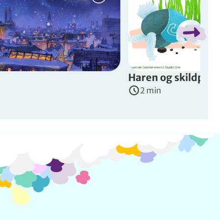
en Hugo drømmer om at få en hund. En dag møder han elefantun
Haren og skildpad
2 min