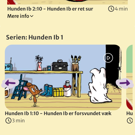
Hunden Ib 2:10 - Hunden Ib er ret sur
4 min
Mere info
Ib er ret sur. Og når det er svært at blive i godt humør hel
Serien: Hunden Ib 1
Instruktører
:
Trine Laier
&
Rasmus Bregnhøi
Spring bånd over
(
Danmark
, 2019
)
Hunden Ib 1:10 - Hunden Ib er forsvundet væk
Hun
3 min