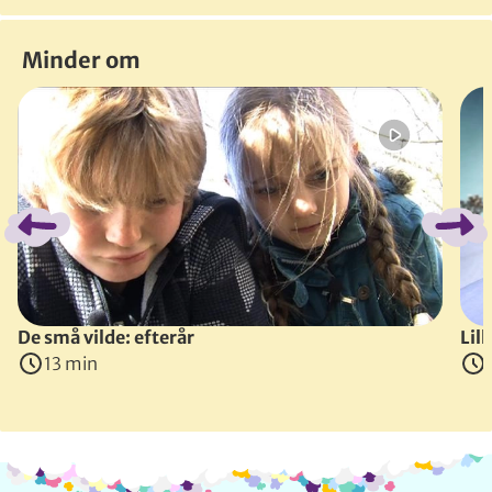
Minder om
Spring bånd over
De små vilde: efterår
Lil
13 min