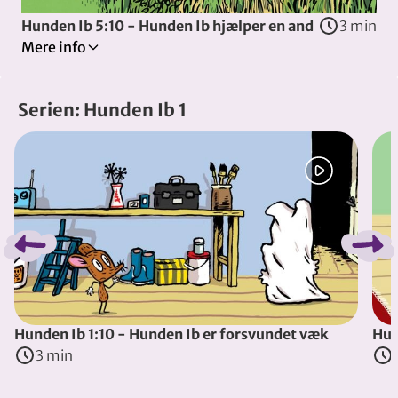
Hunden Ib 5:10 - Hunden Ib hjælper en and
3 min
Mere info
Ib ser en and, der ligger på sin rede. Men så kommer d
Serien: Hunden Ib 1
Instruktører
:
Rasmus Andreasen
&
Trine Laier
Spring bånd over
(
Danmark
, 2019
)
Hunden Ib 1:10 - Hunden Ib er forsvundet væk
Hun
3 min