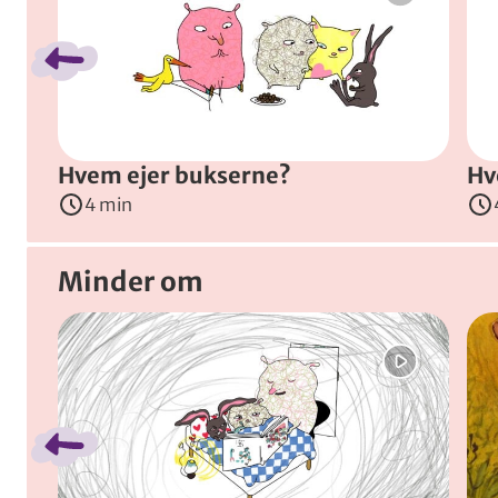
Hvem ejer bukserne?
Hv
4 min
Minder om
Spring bånd over