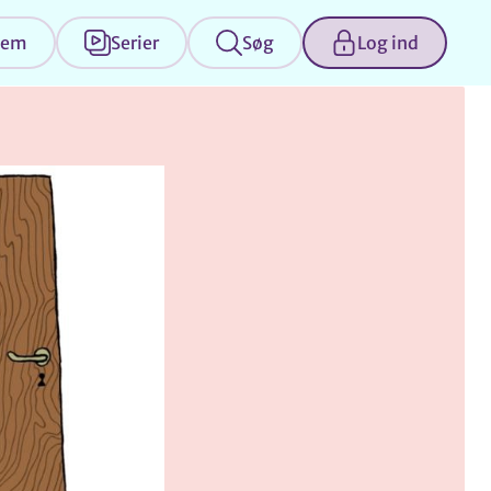
jem
Serier
Søg
Log ind