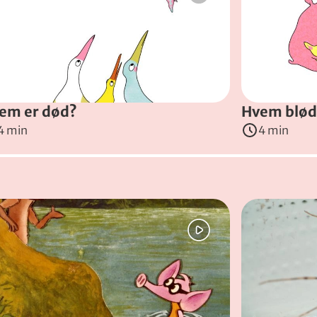
em er død?
Hvem blød
4 min
4 min