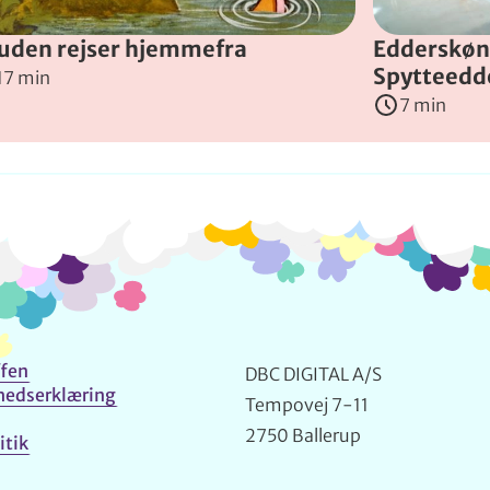
uden rejser hjemmefra
Edderskøn
Spytteedd
17 min
7 min
Info og kontakt
fen
DBC DIGITAL A/S
hedserklæring
Tempovej 7-11
2750 Ballerup
itik