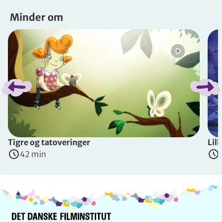
Minder om
Spring bånd over
Tigre og tatoveringer
Lill
42 min
Info og kontakt