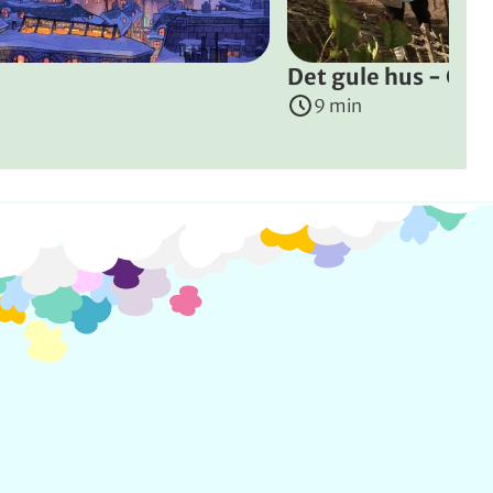
Det gule hus - Ga
9 min