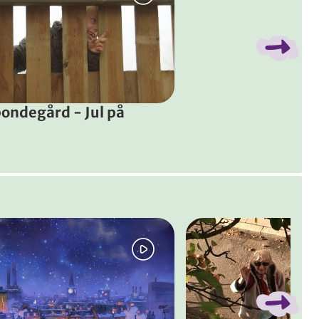
y hvalp, der skal med hjem og bo hos dem på gården. Og så h
bondegård - Jul på