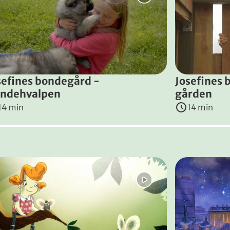
erat, så familien tager til Jylland for at hente en lille n
n
&
Fredrik Bondesen
(
Danmark
, 2015
)
sefines bondegård -
Josefines 
ndehvalpen
gården
14 min
14 min