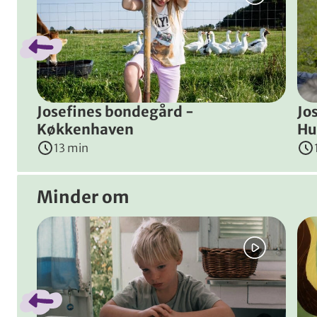
Familiens gamle hund Laika trænger til en ny legekamm
Instruktører
:
Emil Langballe
,
Andrea Storm Henrikse
Josefines bondegård -
Jo
Køkkenhaven
Hu
13 min
Minder om
Spring bånd over