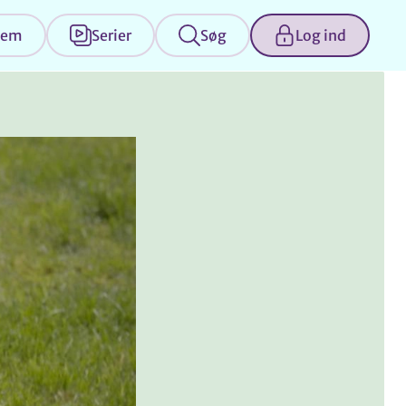
jem
Serier
Søg
Log ind