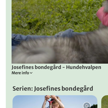
Josefines bondegård - Hundehvalpen
Mere info
Tilladt for alle
Serien: Josefines bondegård
Bondegårdens dyr
Landbrug
Spring bånd over
Selvforsyning
Husdyrbrug