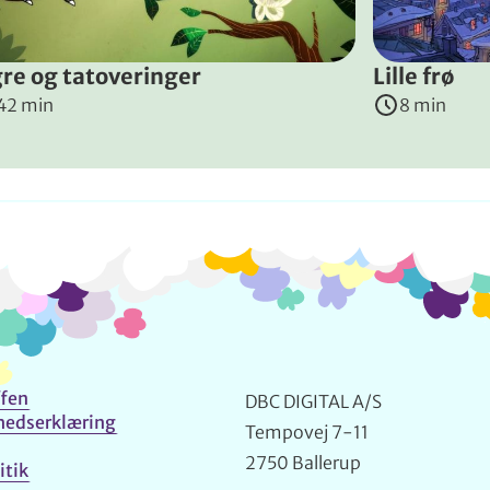
gre og tatoveringer
Lille frø
42 min
8 min
Info og kontakt
fen
DBC DIGITAL A/S
hedserklæring
Tempovej 7-11
2750 Ballerup
itik