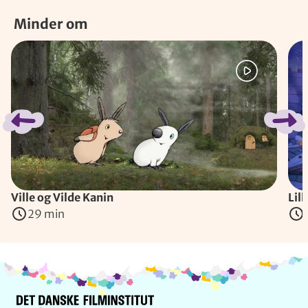
Minder om
Spring bånd over
Ville og Vilde Kanin
Lill
29 min
Info og kontakt