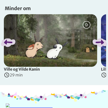
Minder om
Spring bånd over
Ville og Vilde Kanin
Lill
29 min
Info og kontakt