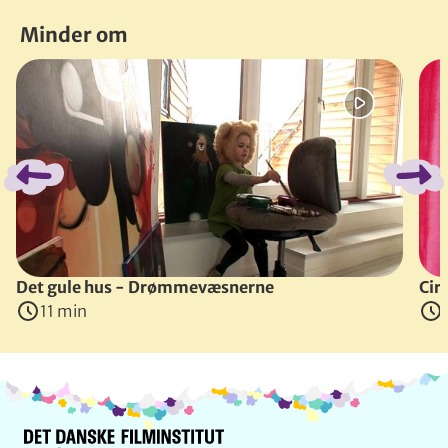
Minder om
Spring bånd over
Det gule hus - Drømmevæsnerne
Cir
11 min
Info og kontakt