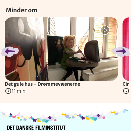
Minder om
Spring bånd over
Det gule hus - Drømmevæsnerne
Cir
11 min
Info og kontakt