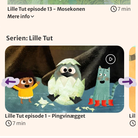
Lille Tut episode 13 - Mosekonen
7 min
Mere info
Lille Tut bor sammen med sin kat Gato, sin storebror Hugo
Serien: Lille Tut
Instruktører
:
Maria Mac Dalland
&
Tone Tarding
Spring bånd over
(
Danmark
, 2024
)
Lille Tut episode 1 - Pingvinægget
Lil
7 min