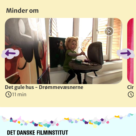
Minder om
Spring bånd over
Det gule hus - Drømmevæsnerne
Cir
11 min
Info og kontakt