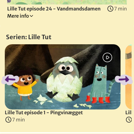
Lille Tut episode 24 - Vandmandsdamen
7 min
Mere info
Magi
Venskab
Serien: Lille Tut
Oplevelser
Spring bånd over
Naturen
Lille Tut bor sammen med sin kat Gato, sin storebror Hug
Instruktører
:
Maria Mac Dalland
&
Tone Tarding
(
Danmark
, 2024
)
Lille Tut episode 1 - Pingvinægget
Lil
7 min