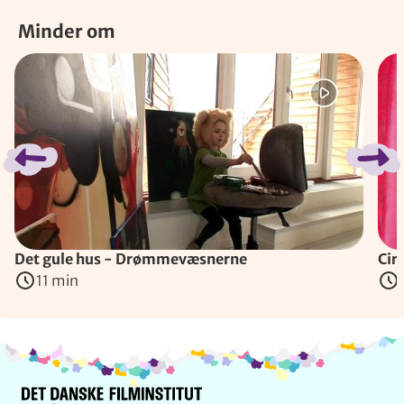
Minder om
Spring bånd over
Det gule hus - Drømmevæsnerne
Cir
11 min
Info og kontakt