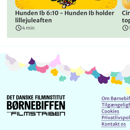
Hunden Ib 6:10 - Hunden Ib holder
Ci
lillejuleaften
to
4 min
Om Børnebif
Tilgængelig
Cookies
Privatlivspol
Kontakt os