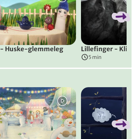
r - Huske-glemmeleg
Lillefinger - Klip
5 min