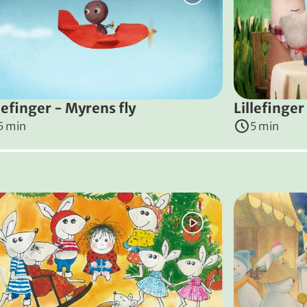
, 2015
)
llefinger - Myrens fly
Lillefinge
5 min
5 min