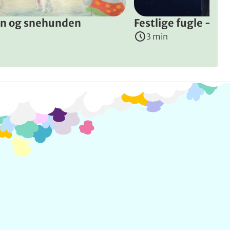
n og snehunden
Festlige fugle - Ga
3 min