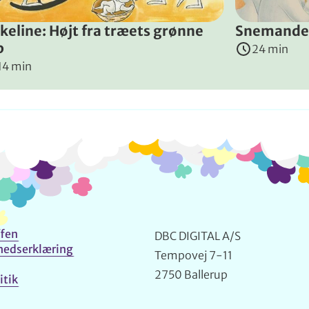
rkeline: Højt fra træets grønne
Snemande
p
24 min
14 min
Info og kontakt
fen
DBC DIGITAL A/S
hedserklæring
Tempovej 7-11
2750 Ballerup
itik