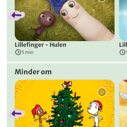
Instruktører
:
Mette Skov
&
Kristjan Møller
(
Danmark
Lillefinger - Hulen
Li
5 min
Minder om
Spring bånd over