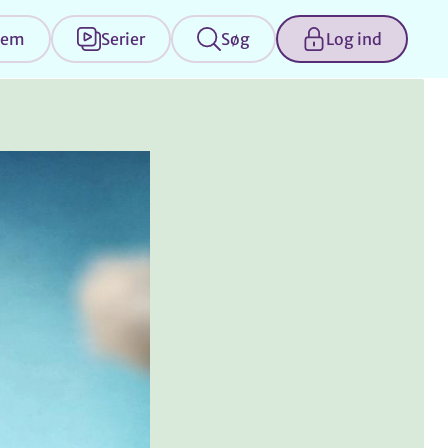
jem
Serier
Søg
Log ind