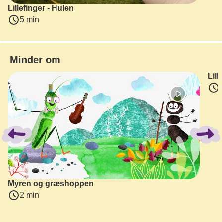
Lillefinger - Hulen
5 min
Minder om
Lill
Spring bånd over
Myren og græshoppen
2 min