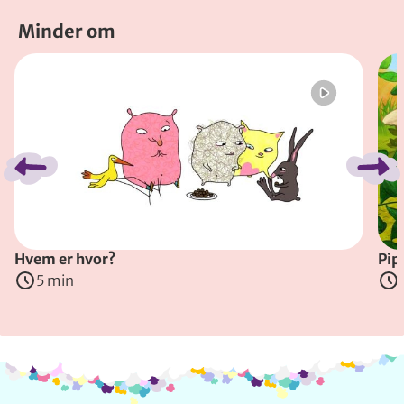
Minder om
Spring bånd over
Hvem er hvor?
Pip
5 min
Info og kontakt