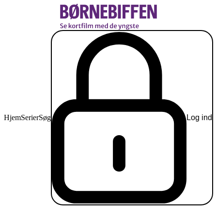
Hjem
Serier
Søg
Log ind