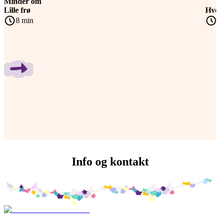
Minder om
Lille frø
Hve
Spring bånd over
8 min
Info og kontakt