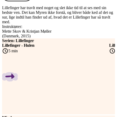
Lillefinger har travlt med noget og slet ikke tid til at ses med sin
bedste ven. Det kan Myren ikke forstå, og bliver både ked af det og
sur, lige indtil han finder ud af, hvad det er Lillefinger har så travlt
med.
Instruktører
:
Mette Skov
&
Kristjan Møller
(
Danmark
, 2015
)
Serien: Lillefinger
Lillefinger - Hulen
Lill
Spring bånd over
5 min