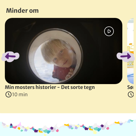
Minder om
Spring bånd over
Min mosters historier - Det sorte tegn
Sø
10 min
Info og kontakt