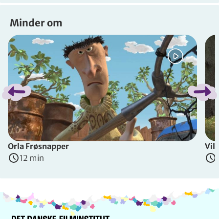
Minder om
Spring bånd over
Orla Frøsnapper
Vil
12 min
Info og kontakt