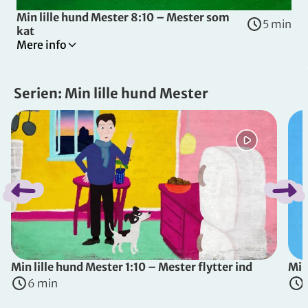
Min lille hund Mester 8:10 – Mester som
5 min
kat
Mere info
Tilladt for alle
Thomas og Bibi snakker om at flytte til et andet land og 
Serien: Min lille hund Mester
Spring bånd over
Instruktører
:
Maria Mac Dalland
&
Lena Paaske
(
Danmark
, 2019
)
Min lille hund Mester 1:10 – Mester flytter ind
Min
6 min