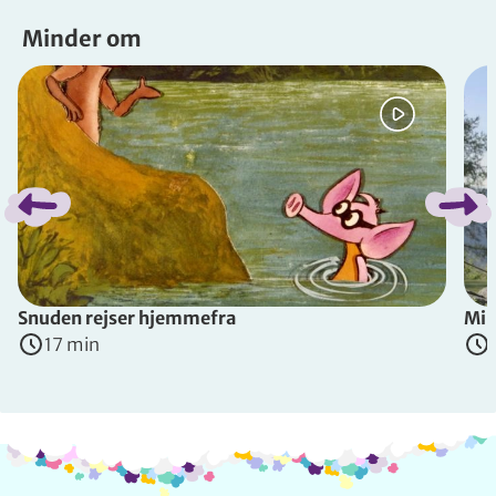
Minder om
Spring bånd over
Snuden rejser hjemmefra
Min
17 min
Info og kontakt