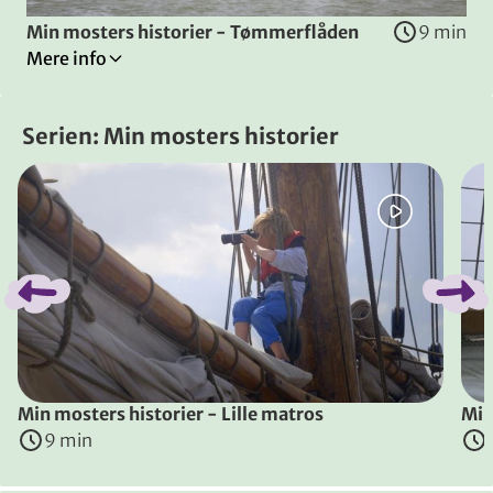
Min mosters historier - Tømmerflåden
9 min
Mere info
Tilladt for alle
Historier
Serien: Min mosters historier
Børn
Spring bånd over
Tømmerflåder
Theodor vil også have et guldanker magen til Lolas, men
Instruktører
:
Tone Mygind Rostbøll
,
Tone Mygind Rostbøll
&
Søren 
(
Danmark
, 2017
)
Min mosters historier - Lille matros
Min
9 min