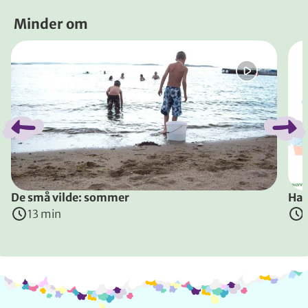
Minder om
Spring bånd over
De små vilde: sommer
Har
13 min
Info og kontakt