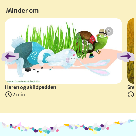
Minder om
Spring bånd over
Haren og skildpadden
Snu
2 min
Info og kontakt