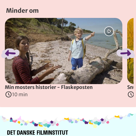
Minder om
Spring bånd over
Min mosters historier - Flaskeposten
Snu
10 min
Info og kontakt