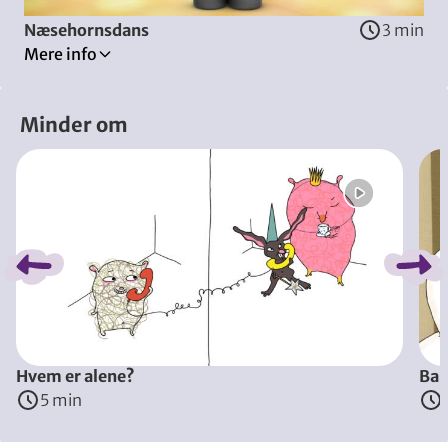
Næsehornsdans
3 min
Mere info
Tilladt for alle
Dyr
Minder om
Dans
Spring bånd over
Næsehorn
Det er rigtig sjovt at danse! Men skal man danse alene hel
Instruktør
:
Verena Fels
(
Tyskland
, 2015
)
Hvem er alene?
Bal
5 min