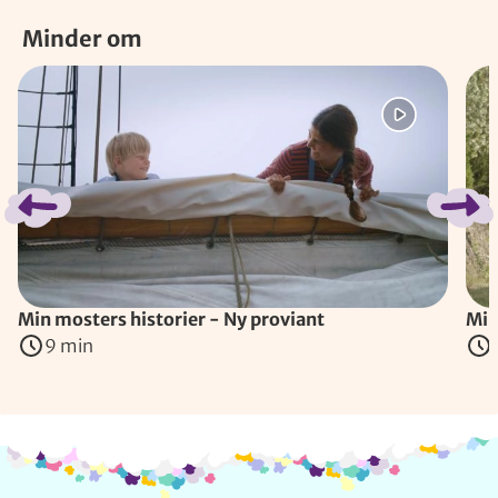
Minder om
Spring bånd over
Min mosters historier - Ny proviant
Min
9 min
Info og kontakt