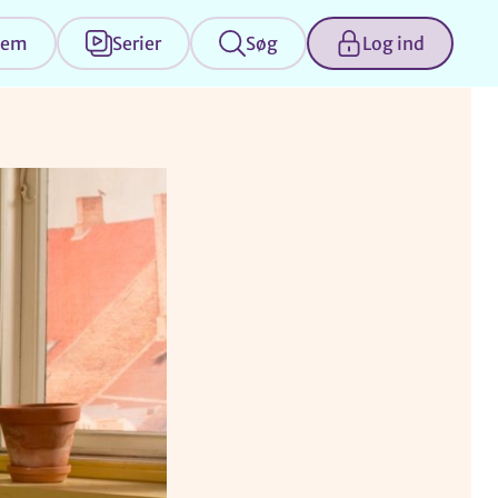
jem
Serier
Søg
Log ind