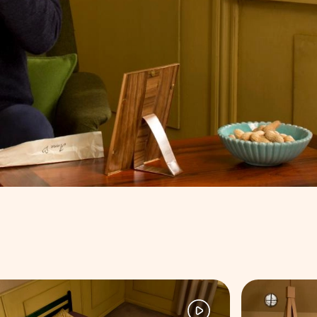
et, åbner og trækker et rødt papirhjerte ud. Hjertet slår, me