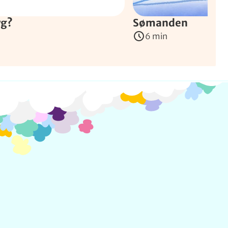
yg?
Sømanden
6 min