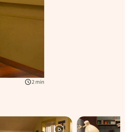
2 min
ns han kigger på et billede af sin udkårne. Han gør sig klar