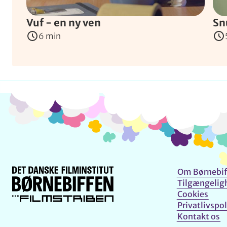
Vuf - en ny ven
Sn
6 min
Om Børnebif
Tilgængelig
Cookies
Privatlivspol
Kontakt os