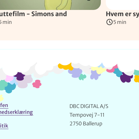
uttefilm - Simons and
Hvem er s
5 min
5 min
Info og kontakt
fen
DBC DIGITAL A/S
hedserklæring
Tempovej 7-11
2750 Ballerup
itik