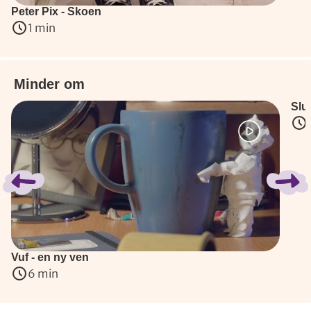
Peter Pix - Skoen
1 min
Minder om
Slu
Spring bånd over
Vuf - en ny ven
6 min