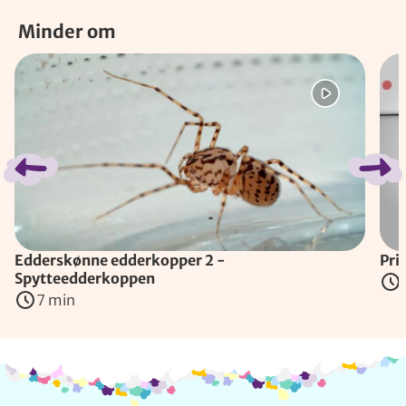
Minder om
Spring bånd over
Edderskønne edderkopper 2 -
Pri
Spytteedderkoppen
7 min
Info og kontakt