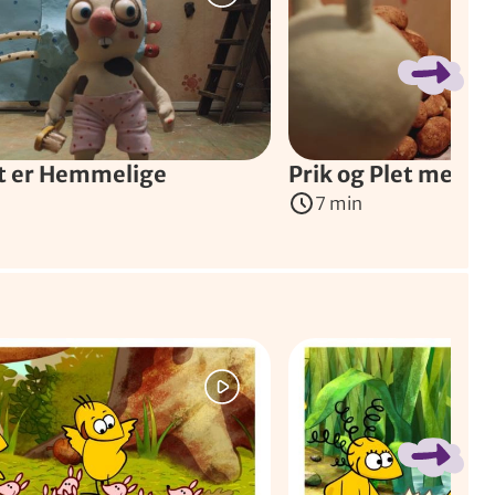
et er Hemmelige
Prik og Plet med tr
7 min