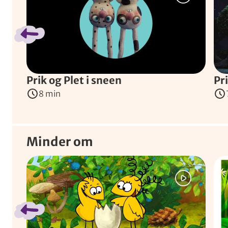
Prik og Plet i sneen
Pr
8 min
Minder om
Spring bånd over