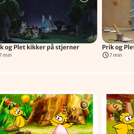
ik og Plet kikker på stjerner
Prik og Pl
7 min
7 min