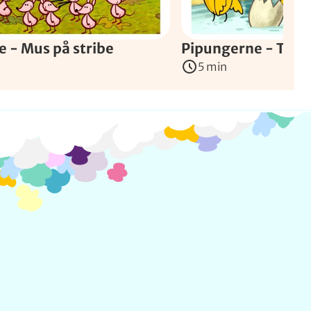
 - Mus på stribe
Pipungerne - Turen
5 min