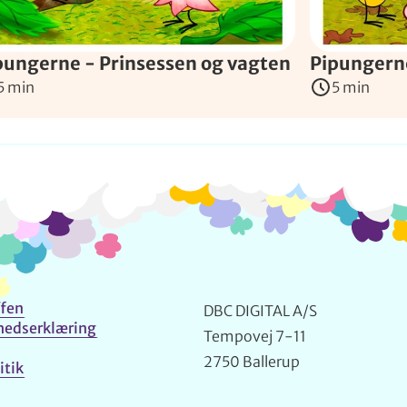
pungerne - Prinsessen og vagten
Pipungerne
5 min
5 min
Info og kontakt
fen
DBC DIGITAL A/S
hedserklæring
Tempovej 7-11
2750 Ballerup
itik