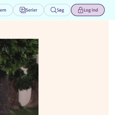
jem
Serier
Søg
Log ind