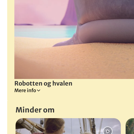
Robotten og hvalen
Mere info
Tilladt for alle
Minder om
Robotter
Hvaler
Spring bånd over
Venskab
Planter