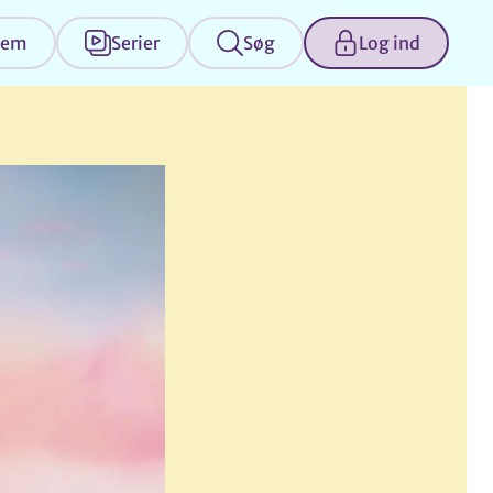
jem
Serier
Søg
Log ind