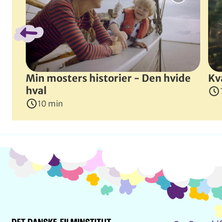
Hunde
Strande
Vand
En varm, ordløs fortælling om den hjælpsomme robot, L
Instruktør
:
Jonas Forsman
(
Sverige
, 2018
)
Min mosters historier - Den hvide
Kv
hval
10 min