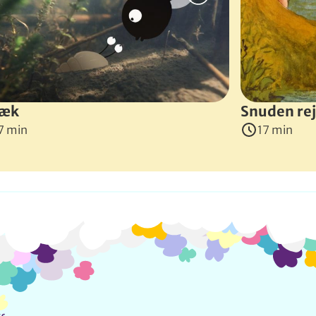
obo, der elsker planter og sin lille robothund, Banjo. På en
æk
Snuden re
7 min
17 min
Info og kontakt