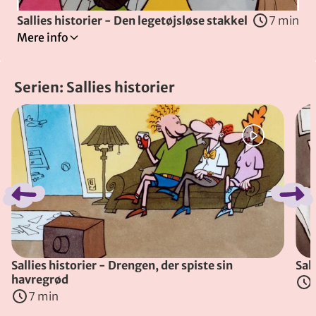
Sallies historier - Den legetøjsløse stakkel
7 min
Mere info
Tilladt for alle
Godnathistorier
Serien: Sallies historier
Humor
Spring bånd over
Tegnefilmen om den legetøjsløse stakkel handler om en dre
Instruktører
:
Peter Hausner
,
Søren Tomas
&
Trine Laier
(
Danmark
, 1998
)
Sallies historier - Drengen, der spiste sin
Sall
havregrød
7 min