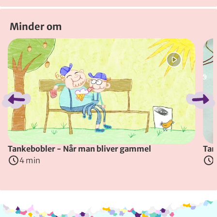
Minder om
Spring bånd over
Tankebobler - Når man bliver gammel
Tan
4 min