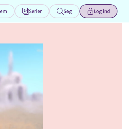
jem
Serier
Søg
Log ind