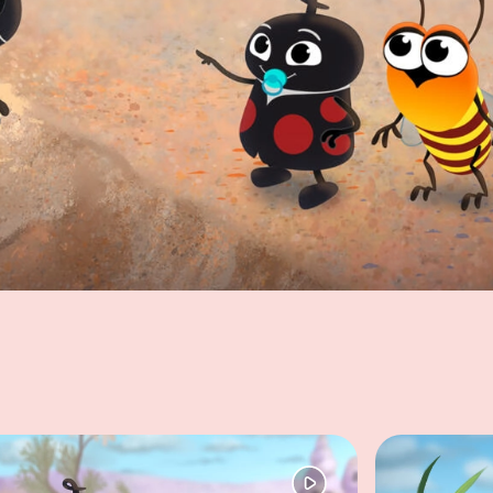
visker deres fodspor, og pludselig kan de ikke finde vejen 
nmark
, 2024
)