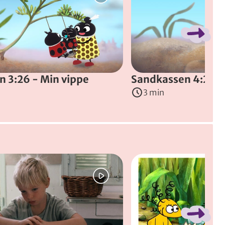
 3:26 - Min vippe
Sandkassen 4:26 -
3 min