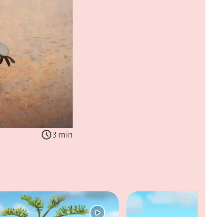
3 min
hjem. Heldigvis møder Bror en gravebi, som han kan lege med