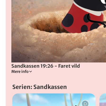
Sandkassen 19:26 - Faret vild
Mere info
Bror og Marie går på tur i sandkassen, men vinden ud
Serien: Sandkassen
Instruktører
:
Carl Quist Møller
&
Lukas Damgaard
(
Da
Spring bånd over