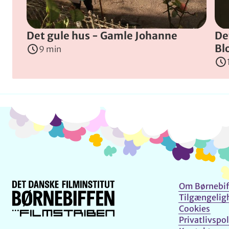
Det gule hus - Gamle Johanne
De
Bl
9 min
Om Børnebif
Tilgængelig
Cookies
Privatlivspol