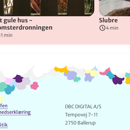
t gule hus -
Slubre
omsterdronningen
4 min
11 min
Info og kontakt
fen
DBC DIGITAL A/S
hedserklæring
Tempovej 7-11
2750 Ballerup
itik