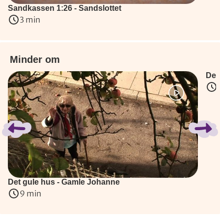
Sandkassen 1:26 - Sandslottet
3 min
Minder om
Det
Spring bånd over
Det gule hus - Gamle Johanne
9 min