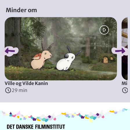
Minder om
Spring bånd over
Ville og Vilde Kanin
Min
29 min
Info og kontakt