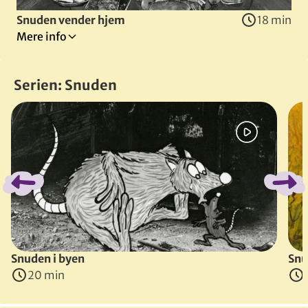
Snuden vender hjem
18 min
Mere info
Tilladt for alle
Eventyr
Serien: Snuden
Venskab
Spring bånd over
Snuden vil gerne hjem. Sammen med Rita kommer den til r
Instruktør
:
Anders Sørensen
(
Danmark
, 1980
)
Snuden i byen
Snu
20 min