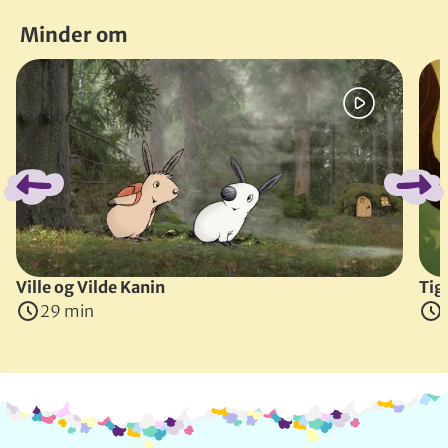
Minder om
Spring bånd over
Ville og Vilde Kanin
Tig
29 min
Info og kontakt