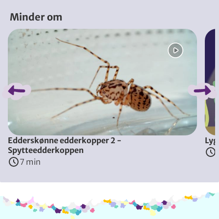
Minder om
Spring bånd over
Edderskønne edderkopper 2 -
Lyg
Spytteedderkoppen
7 min
Info og kontakt