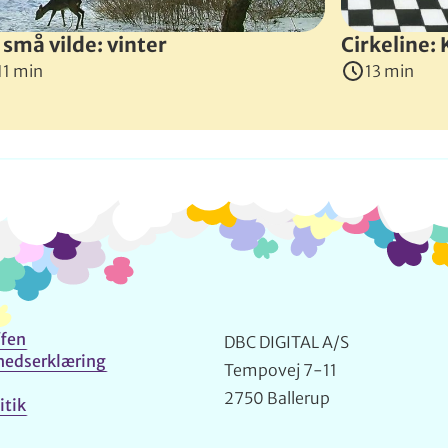
 små vilde: vinter
Cirkeline:
11 min
13 min
Info og kontakt
fen
DBC DIGITAL A/S
hedserklæring
Tempovej 7-11
2750 Ballerup
itik