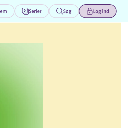
jem
Serier
Søg
Log ind