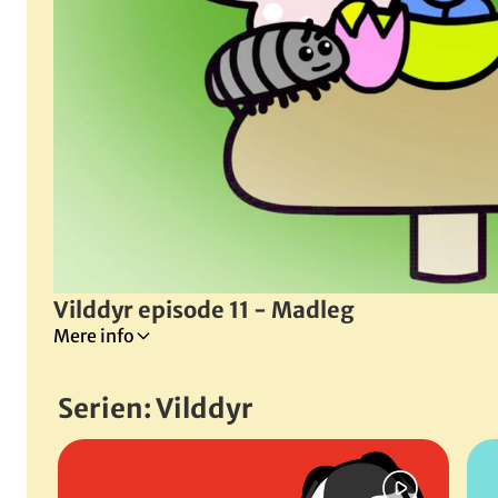
Vilddyr episode 11 - Madleg
Mere info
Venskab
Serien: Vilddyr
Dyreliv
Årstider
Spring bånd over
Naturen
Leg