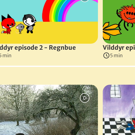
us, får den en idé: Den skal lave fint mad i agernskallen ti
ark
, 2024
)
lddyr episode 2 - Regnbue
Vilddyr ep
5 min
5 min