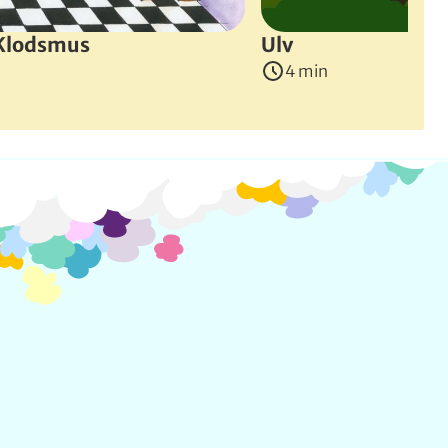
 Klodsmus
Ulv
4 min