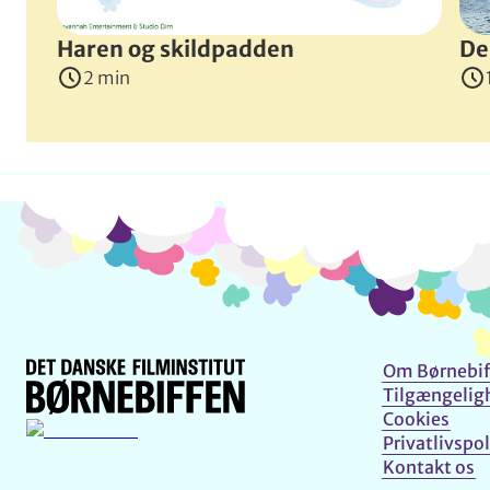
Haren og skildpadden
De
2 min
Om Børnebif
Tilgængelig
Cookies
Privatlivspol
Kontakt os