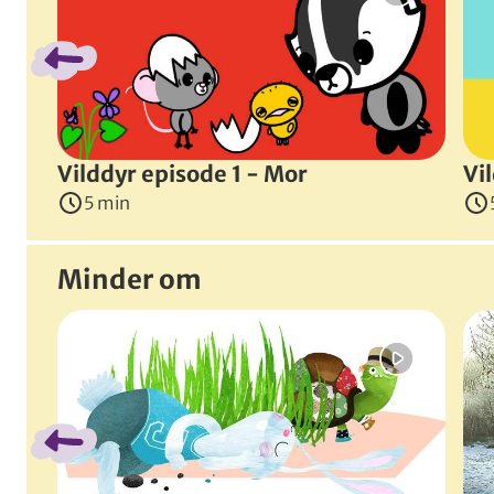
Det er efterår. Da et agern dumper ned i hovedet på M
Instruktører
:
Malene Vilstrup
&
Trylle Vilstrup
(
Danm
Vilddyr episode 1 - Mor
Vi
5 min
Minder om
Spring bånd over