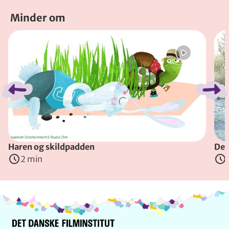
Minder om
Spring bånd over
Haren og skildpadden
De 
2 min
Info og kontakt